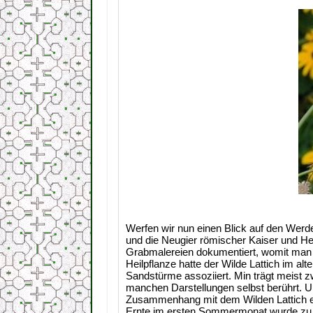
Werfen wir nun einen Blick auf den Wer
und die Neugier römischer Kaiser und Hex
Grabmalereien dokumentiert, womit man d
Heilpflanze hatte der Wilde Lattich im a
Sandstürme assoziiert. Min trägt meist z
manchen Darstellungen selbst berührt. Und
Zusammenhang mit dem Wilden Lattich er
Ernte im ersten Sommermonat wurde zu M