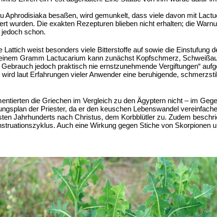
t zu Aphrodisiaka besaßen, wird gemunkelt, dass viele davon mit Lac
hert wurden. Die exakten Rezepturen blieben nicht erhalten; die Warn
jedoch schon.
ttich weist besonders viele Bitterstoffe auf sowie die Einstufung der 
 einem Gramm Lactucarium kann zunächst Kopfschmerz, Schweißaus
ebrauch jedoch praktisch nie ernstzunehmende Vergiftungen“ aufge
 wird laut Erfahrungen vieler Anwender eine beruhigende, schmerzstil
tierten die Griechen im Vergleich zu den Ägyptern nicht – im Gegente
rungsplan der Priester, da er den keuschen Lebenswandel vereinfache
rsten Jahrhunderts nach Christus, dem Korbblütler zu. Zudem beschrieb
nstruationszyklus. Auch eine Wirkung gegen Stiche von Skorpionen 