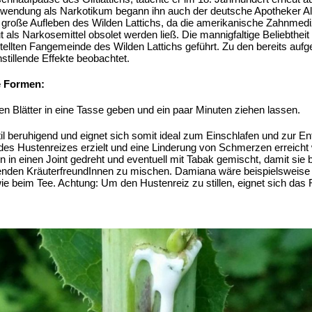
erwendung als Narkotikum begann ihn auch der deutsche Apotheker A
, große Aufleben des Wilden Lattichs, da die amerikanische Zahnmedi
t als Narkosemittel obsolet werden ließ. Die mannigfaltige Beliebthei
stellten Fangemeinde des Wilden Lattichs geführt. Zu den bereits au
stillende Effekte beobachtet.
e Formen:
ten Blätter in eine Tasse geben und ein paar Minuten ziehen lassen.
ubtil beruhigend und eignet sich somit ideal zum Einschlafen und zur 
 des Hustenreizes erzielt und eine Linderung von Schmerzen erreicht
 in einen Joint gedreht und eventuell mit Tabak gemischt, damit sie 
ssenden KräuterfreundInnen zu mischen. Damiana wäre beispielsweis
 wie beim Tee. Achtung: Um den Hustenreiz zu stillen, eignet sich das