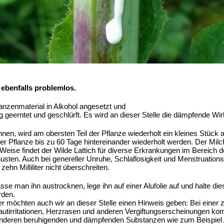
 ebenfalls problemlos.
lanzenmaterial in Alkohol angesetzt und
geerntet und geschlürft. Es wird an dieser Stelle die dämpfende Wir
n, wird am obersten Teil der Pflanze wiederholt ein kleines Stück a
er Pflanze bis zu 60 Tage hintereinander wiederholt werden. Der Mil
Weise findet der Wilde Lattich für diverse Erkrankungen im Berei
sten. Auch bei genereller Unruhe, Schlaflosigkeit und Menstruation
zehn Milliliter nicht überschreiten.
se man ihn austrocknen, lege ihn auf einer Alufolie auf und halte d
rden.
möchten auch wir an dieser Stelle einen Hinweis geben: Bei einer 
irritationen, Herzrasen und anderen Vergiftungserscheinungen kom
t anderen beruhigenden und dämpfenden Substanzen wie zum Beispiel