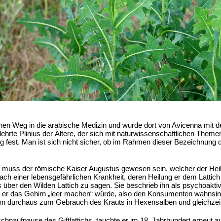
seinen Weg in die arabische Medizin und wurde dort von Avicenna mit
hrte Plinius der Ältere, der sich mit naturwissenschaftlichen Themen
ng fest. Man ist sich nicht sicher, ob im Rahmen dieser Bezeichnung d
muss der römische Kaiser Augustus gewesen sein, welcher der Heilp
Nach einer lebensgefährlichen Krankheit, deren Heilung er dem Lattic
ber den Wilden Lattich zu sagen. Sie beschrieb ihn als psychoaktiv,
ss er das Gehirn „leer machen“ würde, also den Konsumenten wahnsi
 durchaus zum Gebrauch des Krauts in Hexensalben und gleichzeiti
hnaufpause des Giftlattichs, tauchte er im 18. Jahrhundert erneut auf