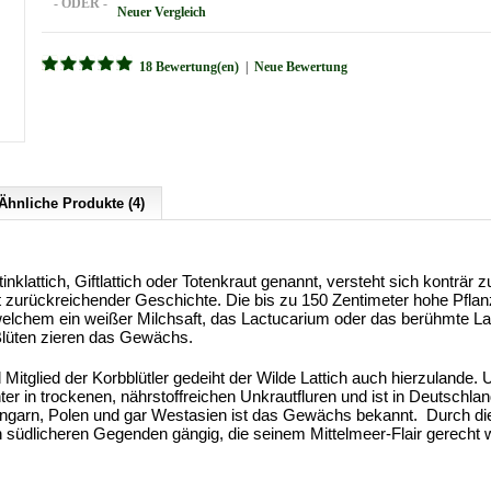
- ODER -
Neuer Vergleich
18 Bewertung(en)
|
Neue Bewertung
Ähnliche Produkte (4)
inklattich, Giftlattich oder Totenkraut genannt, versteht sich konträ
t zurückreichender Geschichte. Die bis zu 150 Zentimeter hohe Pflanz
elchem ein weißer Milchsaft, das Lactucarium oder das berühmte La
 Blüten zieren das Gewächs.
Mitglied der Korbblütler gedeiht der Wilde Lattich auch hierzulande
er in trockenen, nährstoffreichen Unkrautfluren und ist in Deutsch
Ungarn, Polen und gar Westasien ist das Gewächs bekannt. Durch di
n südlicheren Gegenden gängig, die seinem Mittelmeer-Flair gerecht 