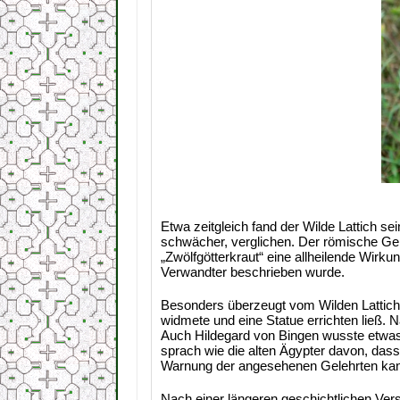
Etwa zeitgleich fand der Wilde Lattich 
schwächer, verglichen. Der römische Gele
„Zwölfgötterkraut“ eine allheilende Wirku
Verwandter beschrieben wurde.
Besonders überzeugt vom Wilden Lattich 
widmete und eine Statue errichten ließ. 
Auch Hildegard von Bingen wusste etwas ü
sprach wie die alten Ägypter davon, da
Warnung der angesehenen Gelehrten kann
Nach einer längeren geschichtlichen Versc