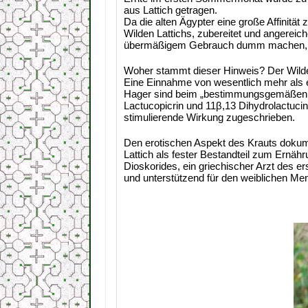
aus Lattich getragen.
Da die alten Ägypter eine große Affinitä
Wilden Lattichs, zubereitet und angereic
übermäßigem Gebrauch dumm machen, 
Woher stammt dieser Hinweis? Der Wilde La
Eine Einnahme von wesentlich mehr als
Hager sind beim „bestimmungsgemäßen G
Lactucopicrin und 11β,13 Dihydrolactucin
stimulierende Wirkung zugeschrieben.
Den erotischen Aspekt des Krauts dokumen
Lattich als fester Bestandteil zum Ernäh
Dioskorides, ein griechischer Arzt des e
und unterstützend für den weiblichen Me