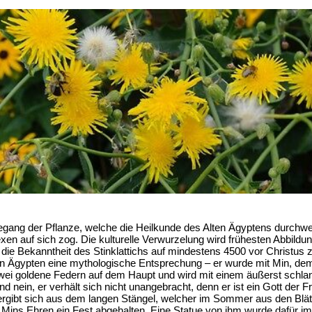
degang der Pflanze, welche die Heilkunde des Alten Ägyptens durch
en auf sich zog. Die kulturelle Verwurzelung wird frühesten Abbildu
ie Bekanntheit des Stinklattichs auf mindestens 4500 vor Christus z
lten Ägypten eine mythologische Entsprechung – er wurde mit Min, dem
wei goldene Federn auf dem Haupt und wird mit einem äußerst schlanke
 nein, er verhält sich nicht unangebracht, denn er ist ein Gott der F
gibt sich aus dem langen Stängel, welcher im Sommer aus den Blätt
ins Ehren ein Fest abgehalten. Eine Statue von ihm wurde dafür im