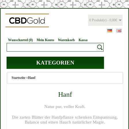
0 Produkt(e) - 0,00€
Wunschzettel (0)
Mein Konto
Warenkorb
Kassa
KATEGORIEN
Startseite
»
Hanf
Hanf
Natur pur, voller Kraft.
Die zarten Blätter der Hanfpflanze schenken Entspannung,
Balance und einen Hauch natürlicher Magie.