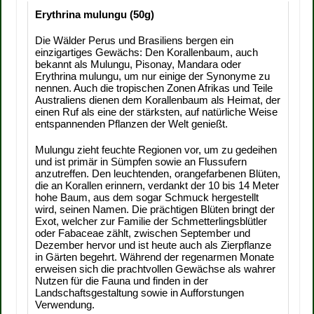
Erythrina mulungu (50g)
Die Wälder Perus und Brasiliens bergen ein
einzigartiges Gewächs: Den Korallenbaum, auch
bekannt als Mulungu, Pisonay, Mandara oder
Erythrina mulungu, um nur einige der Synonyme zu
nennen. Auch die tropischen Zonen Afrikas und Teile
Australiens dienen dem Korallenbaum als Heimat, der
einen Ruf als eine der stärksten, auf natürliche Weise
entspannenden Pflanzen der Welt genießt.
Mulungu zieht feuchte Regionen vor, um zu gedeihen
und ist primär in Sümpfen sowie an Flussufern
anzutreffen. Den leuchtenden, orangefarbenen Blüten,
die an Korallen erinnern, verdankt der 10 bis 14 Meter
hohe Baum, aus dem sogar Schmuck hergestellt
wird, seinen Namen. Die prächtigen Blüten bringt der
Exot, welcher zur Familie der Schmetterlingsblütler
oder Fabaceae zählt, zwischen September und
Dezember hervor und ist heute auch als Zierpflanze
in Gärten begehrt. Während der regenarmen Monate
erweisen sich die prachtvollen Gewächse als wahrer
Nutzen für die Fauna und finden in der
Landschaftsgestaltung sowie in Aufforstungen
Verwendung.