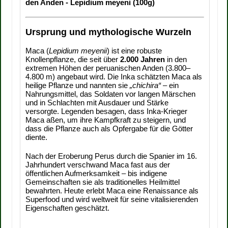
den Anden - Lepidium meyeni (100g)
Ursprung und mythologische Wurzeln
Maca (
Lepidium meyenii
) ist eine robuste
Knollenpflanze, die seit über
2.000 Jahren
in den
extremen Höhen der peruanischen Anden (3.800–
4.800 m) angebaut wird. Die Inka schätzten Maca als
heilige Pflanze und nannten sie
„chichira“
– ein
Nahrungsmittel, das Soldaten vor langen Märschen
und in Schlachten mit Ausdauer und Stärke
versorgte. Legenden besagen, dass Inka-Krieger
Maca aßen, um ihre Kampfkraft zu steigern, und
dass die Pflanze auch als Opfergabe für die Götter
diente.
Nach der Eroberung Perus durch die Spanier im 16.
Jahrhundert verschwand Maca fast aus der
öffentlichen Aufmerksamkeit – bis indigene
Gemeinschaften sie als traditionelles Heilmittel
bewahrten. Heute erlebt Maca eine Renaissance als
Superfood und wird weltweit für seine vitalisierenden
Eigenschaften geschätzt.