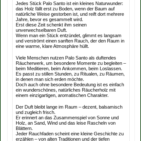
Jedes Stück Palo Santo ist ein kleines Naturwunder:
das Holz fällt erst zu Boden, wenn der Baum auf
natürliche Weise gestorben ist, und reift dort mehrere
Jahre, bevor es gesammelt wird.
Erst diese Zeit schenkt ihm seinen
unverwechselbaren Duft.
Wenn man ein Stück entzündet, glimmt es langsam
und verströmt einen sanften Rauch, der den Raum in
eine warme, klare Atmosphäre hüllt.
Viele Menschen nutzen Palo Santo als duftendes
Räucherwerk, um besondere Momente zu begleiten –
beim Meditieren, beim Ankommen, beim Loslassen.
Es passt zu stillen Stunden, zu Ritualen, zu Räumen,
in denen man sich erden möchte.
Doch auch ohne besondere Bedeutung ist es einfach
ein wunderschönes, natürliches Räucherholz mit
einem einzigartigen, aromatischen Charakter.
Der Duft bleibt lange im Raum – dezent, balsamisch
und zugleich frisch.
Er erinnert an das Zusammenspiel von Sonne und
Holz, an Sand, Wind und das leise Rascheln von
Blättern.
Jeder Rauchfaden scheint eine kleine Geschichte zu
erzählen – von alten Traditionen und der tiefen