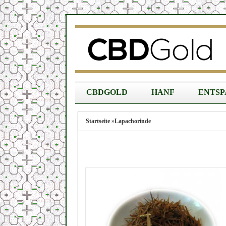
CBDGOLD
HANF
ENTS
Startseite
»
Lapachorinde