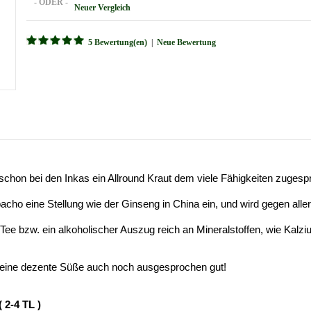
- ODER -
Neuer Vergleich
5 Bewertung(en)
|
Neue Bewertung
chon bei den Inkas ein Allround Kraut dem viele Fähigkeiten zuges
ho eine Stellung wie der Ginseng in China ein, und wird gegen all
e bzw. ein alkoholischer Auszug reich an Mineralstoffen, wie Kalzi
seine dezente Süße auch noch ausgesprochen gut!
 2-4 TL )