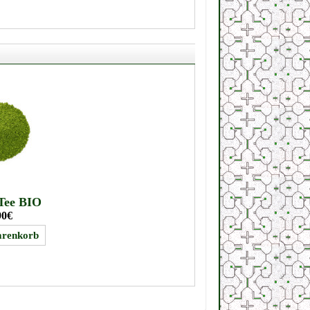
Tee BIO
90€