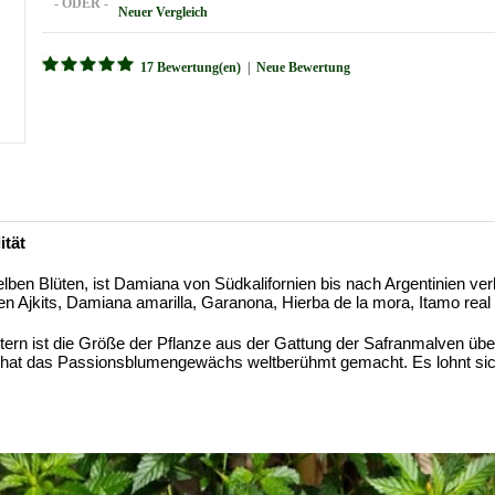
- ODER -
Neuer Vergleich
17 Bewertung(en)
|
Neue Bewertung
ität
gelben Blüten, ist Damiana von Südkalifornien bis nach Argentinien ver
kits, Damiana amarilla, Garanona, Hierba de la mora, Itamo real u
ern ist die Größe der Pflanze aus der Gattung der Safranmalven über
at das Passionsblumengewächs weltberühmt gemacht. Es lohnt sich