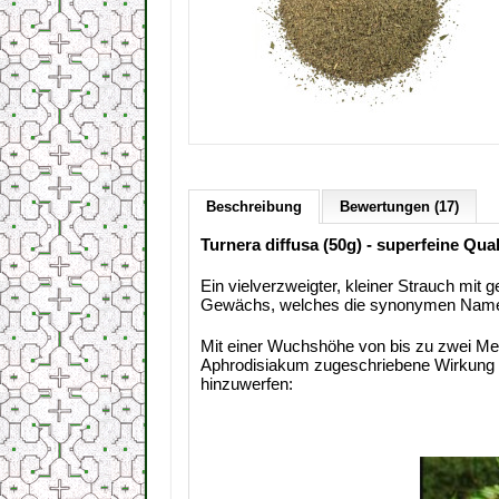
Beschreibung
Bewertungen (17)
Turnera diffusa (50g) - superfeine Qual
Ein vielverzweigter, kleiner Strauch mit 
Gewächs, welches die synonymen Namen Aj
Mit einer Wuchshöhe von bis zu zwei Met
Aphrodisiakum zugeschriebene Wirkung h
hinzuwerfen: