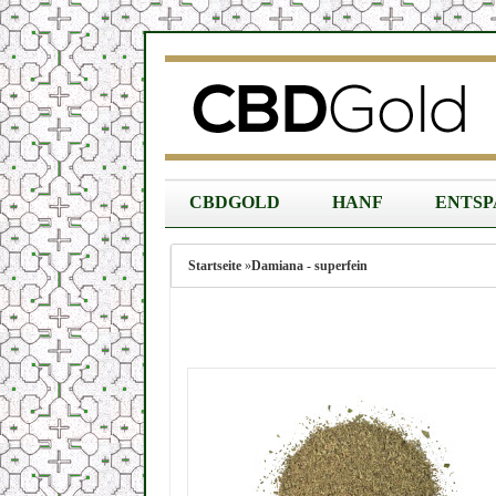
CBDGOLD
HANF
ENTS
Startseite
»
Damiana - superfein