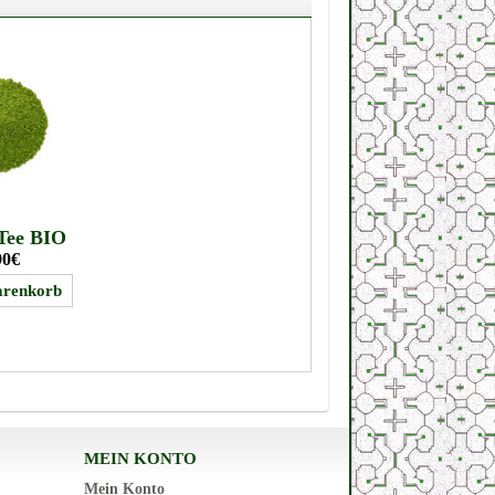
Tee BIO
90€
MEIN KONTO
Mein Konto