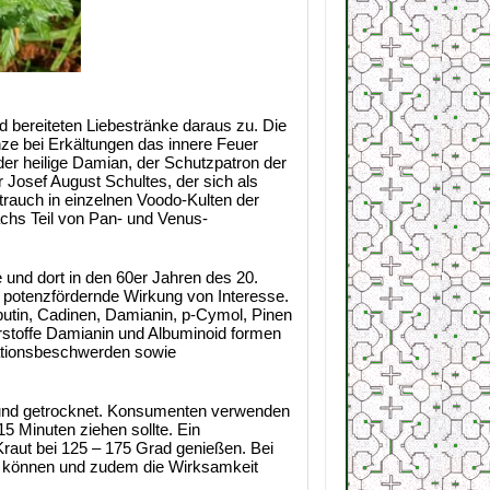
 bereiteten Liebestränke daraus zu. Die
ze bei Erkältungen das innere Feuer
er heilige Damian, der Schutzpatron der
Josef August Schultes, der sich als
Strauch in einzelnen Voodo-Kulten der
ächs Teil von Pan- und Venus-
nd dort in den 60er Jahren des 20.
d potenzfördernde Wirkung von Interesse.
butin, Cadinen, Damianin, p-Cymol, Pinen
erstoffe Damianin und Albuminoid formen
ationsbeschwerden sowie
t und getrocknet. Konsumenten verwenden
5 Minuten ziehen sollte. Ein
aut bei 125 – 175 Grad genießen. Bei
len können und zudem die Wirksamkeit