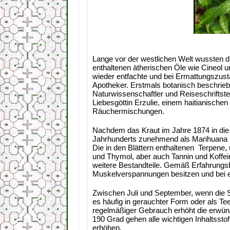
Lange vor der westlichen Welt wussten 
enthaltenen ätherischen Öle wie Cineol 
wieder entfachte und bei Ermattungszust
Apotheker. Erstmals botanisch beschrieb
Naturwissenschaftler und Reiseschriftstel
Liebesgöttin Erzulie, einem haitianisch
Räuchermischungen.
Nachdem das Kraut im Jahre 1874 in di
Jahrhunderts zunehmend als Marihuana Ers
Die in den Blättern enthaltenen Terpene,
und Thymol, aber auch Tannin und Koffein
weitere Bestandteile. Gemäß Erfahrungs
Muskelverspannungen besitzen und bei 
Zwischen Juli und September, wenn die 
es häufig in gerauchter Form oder als Te
regelmäßiger Gebrauch erhöht die erwün
190 Grad gehen alle wichtigen Inhaltssto
erhöhen.