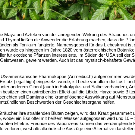
die Maya und Azteken von der anregenden Wirkung des Strauches und
und Thymol ließen die Anwender die Erfahrung machen, dass die Pflan
änden als Tonikum fungierte. Namensgebend für das Liebeskraut ist d
en wurde es hingegen im Jahre 1820 vom österreichischen Botaniker 
ler für exotische Pflanzen interessierte. Im Süden der USA soll der 
en Geistwesen, geweiht werden. Auch ist das mystisch-behaftete Gew
e US-amerikanische Pharmakopöe (Arzneibuch) aufgenommen wurde u
atz (legal high) eingesetzt wurde, ist heute vor allem die Lust- un
 unter anderem Cineol (auch in Eukalyptus und Salbei vorhanden), Ar
 besitzen einen antreibenden Effekt auf die Libido. Harze sowie Bitt
berichten soll Damiana eine krampflösende Auswirkung auf Menstru
entzündlichen Beschwerden der Geschlechtsorgane helfen.
Sträucher ihre strahlenden Blüten zeigen, wird das Kraut gesammel
e, wobei ein Esslöffel mit heißem Wasser aufgegossen wird und 10 – 1
schten Effekte. Freunde des Vaporizens können das verdampfende Kr
ffe verloren, weshalb alkoholische Auszüge eine Alternative darstel