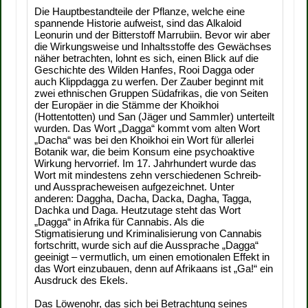
Die Hauptbestandteile der Pflanze, welche eine
spannende Historie aufweist, sind das Alkaloid
Leonurin und der Bitterstoff Marrubiin. Bevor wir aber
die Wirkungsweise und Inhaltsstoffe des Gewächses
näher betrachten, lohnt es sich, einen Blick auf die
Geschichte des Wilden Hanfes, Rooi Dagga oder
auch Klippdagga zu werfen. Der Zauber beginnt mit
zwei ethnischen Gruppen Südafrikas, die von Seiten
der Europäer in die Stämme der Khoikhoi
(Hottentotten) und San (Jäger und Sammler) unterteilt
wurden. Das Wort „Dagga“ kommt vom alten Wort
„Dacha“ was bei den Khoikhoi ein Wort für allerlei
Botanik war, die beim Konsum eine psychoaktive
Wirkung hervorrief. Im 17. Jahrhundert wurde das
Wort mit mindestens zehn verschiedenen Schreib-
und Ausspracheweisen aufgezeichnet. Unter
anderen: Daggha, Dacha, Dacka, Dagha, Tagga,
Dachka und Daga. Heutzutage steht das Wort
„Dagga“ in Afrika für Cannabis. Als die
Stigmatisierung und Kriminalisierung von Cannabis
fortschritt, wurde sich auf die Aussprache „Dagga“
geeinigt – vermutlich, um einen emotionalen Effekt in
das Wort einzubauen, denn auf Afrikaans ist „Ga!“ ein
Ausdruck des Ekels.
Das Löwenohr, das sich bei Betrachtung seines