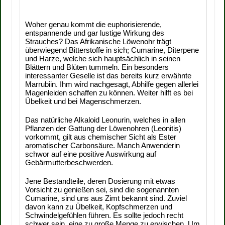
Woher genau kommt die euphorisierende,
entspannende und gar lustige Wirkung des
Strauches? Das Afrikanische Löwenohr trägt
überwiegend Bitterstoffe in sich; Cumarine, Diterpene
und Harze, welche sich hauptsächlich in seinen
Blättern und Blüten tummeln. Ein besonders
interessanter Geselle ist das bereits kurz erwähnte
Marrubiin. Ihm wird nachgesagt, Abhilfe gegen allerlei
Magenleiden schaffen zu können. Weiter hilft es bei
Übelkeit und bei Magenschmerzen.
Das natürliche Alkaloid Leonurin, welches in allen
Pflanzen der Gattung der Löwenohren (Leonitis)
vorkommt, gilt aus chemischer Sicht als Ester
aromatischer Carbonsäure. Manch Anwenderin
schwor auf eine positive Auswirkung auf
Gebärmutterbeschwerden.
Jene Bestandteile, deren Dosierung mit etwas
Vorsicht zu genießen sei, sind die sogenannten
Cumarine, sind uns aus Zimt bekannt sind. Zuviel
davon kann zu Übelkeit, Kopfschmerzen und
Schwindelgefühlen führen. Es sollte jedoch recht
schwer sein, eine zu große Menge zu erwischen. Um