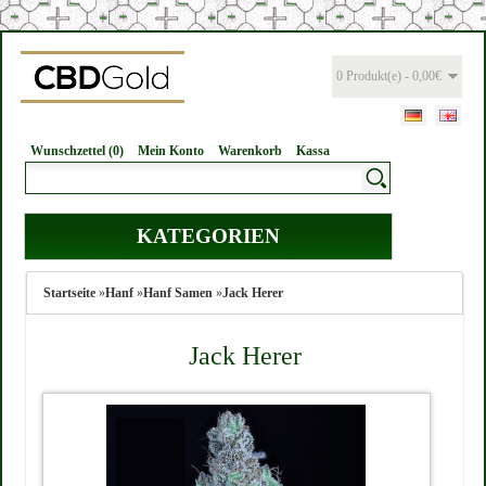
0 Produkt(e) - 0,00€
Wunschzettel (0)
Mein Konto
Warenkorb
Kassa
KATEGORIEN
Startseite
»
Hanf
»
Hanf Samen
»
Jack Herer
Jack Herer