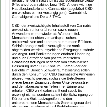
berauschender Inhaltsstoff ist das sogenannte Delta-
9-Tetrahydrocannabinol, kurz THC. Andere wichtige
Hauptbestandteile sind Cannabidiol (abgekürzt CBD,
um welches es hier vorrangig geht), Cannabinol,
Cannabigerol und Delta-8-THC.
CBD, der zweitwichtigste Inhaltsstoff von Cannabis
erweist sich unter erfahrenen sowie neuen
Anwendern immer wieder als Wundermittel.
Menschen berichten von antispastischen,
antikonvulsiven und schmerzhemmenden Effekten.
Schlafstörungen sollen verträglich und sanft
abgemildert werden, psychische Erregungszustände
wie Angst- und Panikstörungen erfahren Linderung
und auch Betroffene von posttraumatischen
Belastungsstörungen berichten von erstaunlicher
Besserung unter CBD-Konsum. Gemäß der der
Berichte im Bereich Schwertraumatisierung sollen
durch den Konsum von CBD traumatische Amnesien
abgeschwächt werden, sodass die Betroffenen
wieder besser Zugang zu ihrem Unterbewusstsein
und den abgespaltenen Teilen ihrer Erinnerung
erhalten. CBD wirkt dabei sanft und subtil: Es
erzwingt nichts, sondern scheint die Schwingung von
Körper und Geist aufzugreifen und den
entsprechenden Menschen als Ganzes genau dort
abzuholen, wo dieser aktuell Stabilisierung und