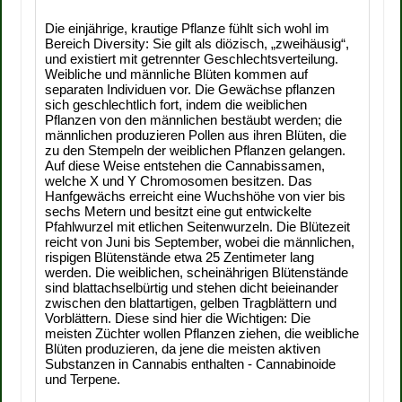
Die einjährige, krautige Pflanze fühlt sich wohl im
Bereich Diversity: Sie gilt als diözisch, „zweihäusig“,
und existiert mit getrennter Geschlechtsverteilung.
Weibliche und männliche Blüten kommen auf
separaten Individuen vor. Die Gewächse pflanzen
sich geschlechtlich fort, indem die weiblichen
Pflanzen von den männlichen bestäubt werden; die
männlichen produzieren Pollen aus ihren Blüten, die
zu den Stempeln der weiblichen Pflanzen gelangen.
Auf diese Weise entstehen die Cannabissamen,
welche X und Y Chromosomen besitzen. Das
Hanfgewächs erreicht eine Wuchshöhe von vier bis
sechs Metern und besitzt eine gut entwickelte
Pfahlwurzel mit etlichen Seitenwurzeln. Die Blütezeit
reicht von Juni bis September, wobei die männlichen,
rispigen Blütenstände etwa 25 Zentimeter lang
werden. Die weiblichen, scheinährigen Blütenstände
sind blattachselbürtig und stehen dicht beieinander
zwischen den blattartigen, gelben Tragblättern und
Vorblättern. Diese sind hier die Wichtigen: Die
meisten Züchter wollen Pflanzen ziehen, die weibliche
Blüten produzieren, da jene die meisten aktiven
Substanzen in Cannabis enthalten - Cannabinoide
und Terpene.