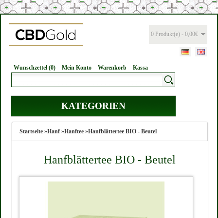
0 Produkt(e) - 0,00€
Wunschzettel (0)
Mein Konto
Warenkorb
Kassa
KATEGORIEN
Startseite
»
Hanf
»
Hanftee
»
Hanfblättertee BIO - Beutel
Hanfblättertee BIO - Beutel