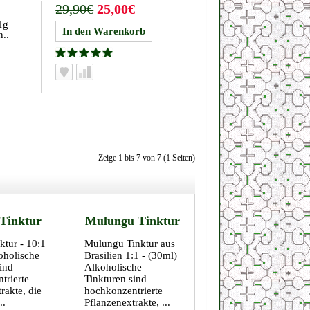
29,90€
25,00€
1g
..
Zeige 1 bis 7 von 7 (1 Seiten)
 Tinktur
Mulungu Tinktur
ktur - 10:1
Mulungu Tinktur aus
oholische
Brasilien 1:1 - (30ml)
ind
Alkoholische
trierte
Tinkturen sind
rakte, die
hochkonzentrierte
..
Pflanzenextrakte, ...