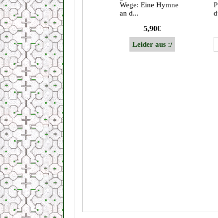
Wege: Eine Hymne
P
an d...
d
5,90€