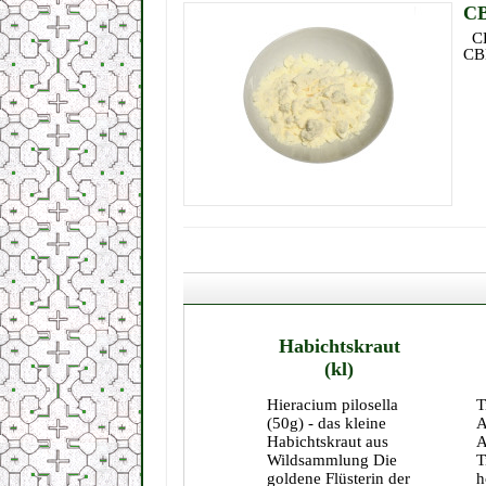
CB
CBD
CBD
Habichtskraut
(kl)
Hieracium pilosella
T
(50g) - das kleine
A
Habichtskraut aus
A
Wildsammlung Die
T
goldene Flüsterin der
h