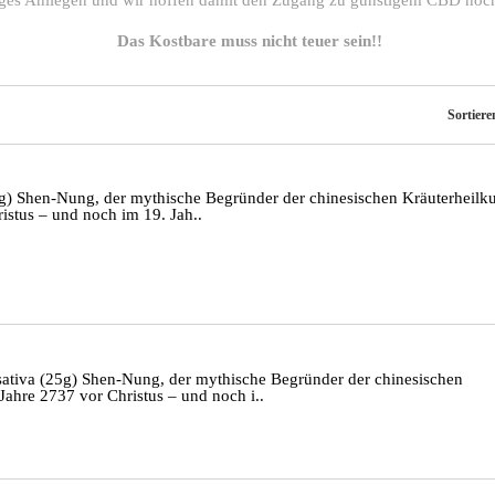
tiges Anliegen und wir hoffen damit den Zugang zu günstigem CBD noc
Das Kostbare muss nicht teuer sein!!
Sortiere
5g) Shen-Nung, der mythische Begründer der chinesischen Kräuterheilk
istus – und noch im 19. Jah..
 sativa (25g) Shen-Nung, der mythische Begründer der chinesischen
Jahre 2737 vor Christus – und noch i..