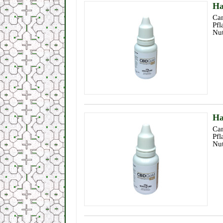
Ha
Can
Pfl
Nut
Ha
Can
Pfl
Nut