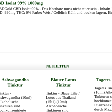
D Isolat 99% 1000mg
Gold CBD Isolat 99% - Das Kostbare muss nicht teuer sein - Inhalt: 
: 990mg THC: 0% Farbe: Weis / Gelblich Kühl und trocken lagern. Ein
NEUHEITEN
Ashwagandha
Blauer Lotus
Tagetes
Tinktur
Tinktur
Tagetes Tin
(10ml) Alk
inktur -
Tinktur - Blaue Lilie /
Tinkturen s
shwagandha (10ml)
Lotus aus Thailand
hochkonzen
lkoholische
(15:1) (10ml)
Pflanzenext
inkturen sind
Alkoholische
durch Maz.
ochkonzentrierte
Tinkturen sind