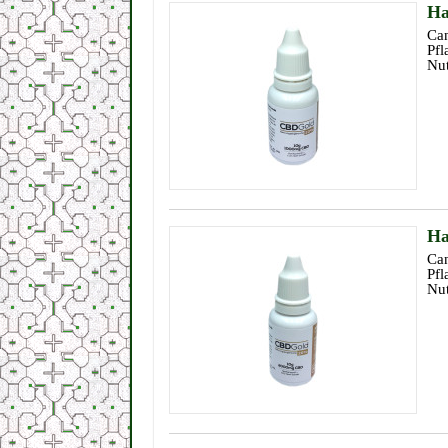
Ha
Can
Pfl
Nut
Ha
Can
Pfl
Nut