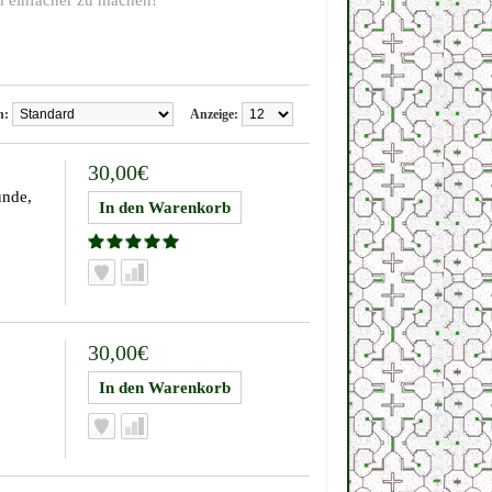
h einfacher zu machen!
n:
Anzeige:
30,00€
unde,
30,00€