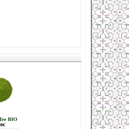
Tee BIO
90€