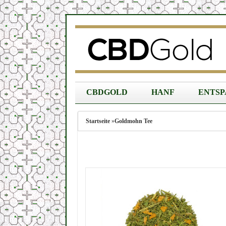
CBDGOLD
HANF
ENTS
Startseite
»
Goldmohn Tee