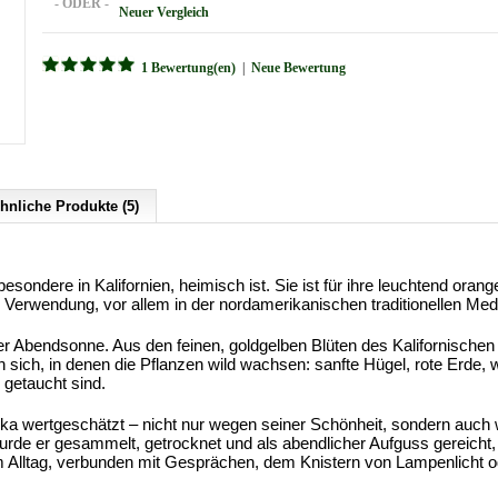
- ODER -
Neuer Vergleich
1 Bewertung(en)
|
Neue Bewertung
hnliche Produkte (5)
sbesondere in Kalifornien, heimisch ist. Sie ist für ihre leuchtend or
Verwendung, vor allem in der nordamerikanischen traditionellen Medi
r Abendsonne. Aus den feinen, goldgelben Blüten des Kalifornischen 
n sich, in denen die Pflanzen wild wachsen: sanfte Hügel, rote Erde,
getaucht sind.
a wertgeschätzt – nicht nur wegen seiner Schönheit, sondern auch w
urde er gesammelt, getrocknet und als abendlicher Aufguss gereicht
 im Alltag, verbunden mit Gesprächen, dem Knistern von Lampenlicht