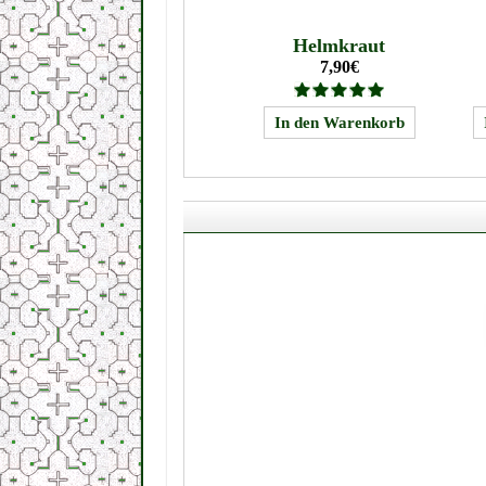
Helmkraut
7,90€